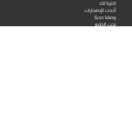
اخترنا لك
أحدث الإصدارات
وصلنا حديثا
تحت الطبع
اختبارات ومقاييس نفسية
مكتبة الأنجلو المصرية
اختبارات الكترونية
أخبار ومعارض
تحميلات
أخبار
تواصل معنا
Developed & Maintained by