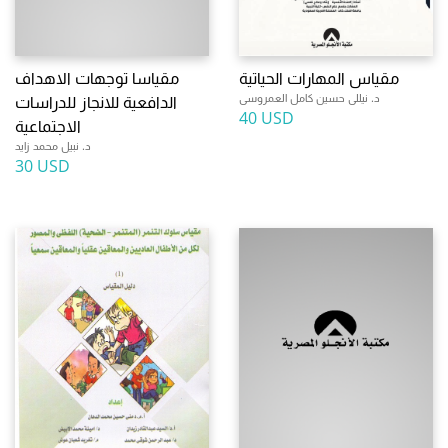
مقياس المهارات الحياتية
مقياسا توجهات الاهداف
د. نيللى حسين كامل العمروسى
الدافعية للانجاز للدراسات
40 USD
الاجتماعية
د. نبيل محمد زايد
30 USD