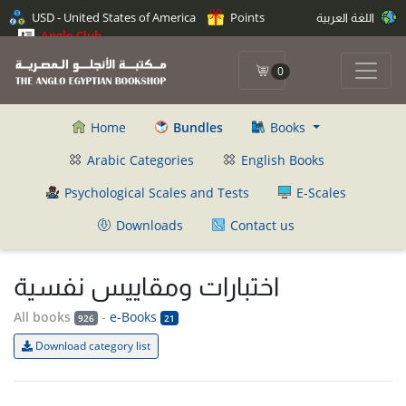
اللغة العربية
Points
USD - United States of America
Anglo Club
0
Home
Bundles
Books
Arabic Categories
English Books
Psychological Scales and Tests
E-Scales
Downloads
Contact us
اختبارات ومقاييس نفسية
All books
-
e-Books
926
21
Download category list