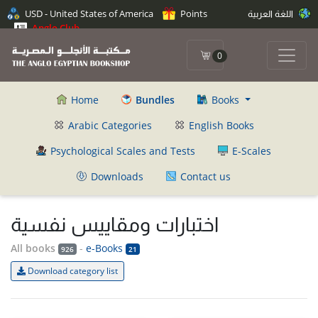
اللغة العربية
Points
USD - United States of America
Anglo Club
0
Home
Bundles
Books
Arabic Categories
English Books
Psychological Scales and Tests
E-Scales
Downloads
Contact us
اختبارات ومقاييس نفسية
All books
-
e-Books
926
21
Download category list